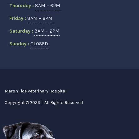
Thursday :
8AM – 6PM
Friday :
8AM – 6PM
Saturday :
8AM – 2PM
Sunday :
CLOSED
Marsh Tide Veterinary Hospital
Copyright © 2023 | All Rights Reserved