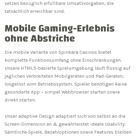
setzen bezüglich erfüllbare Umsatzvorgaben, die
tatsächlich erreichbar sind.
Mobile Gaming-Erlebnis
ohne Abstriche
Die mobile Variante von Spinbara Casinos bietet
komplette Funktionsumfang ohne Einschränkungen.
Unsere HTML5-basierte Spielumgebung läuft flüssig auf
jeglichen verbreiteten Mobilgeräten und Pad-Geräten,
losgelöst vom Betriebssystem. Spieler benötigen keine
gesonderte App – simpel Webbrowser starten sowie
direkt starten.
Unser adaptive Design adaptiert sich von selbst an die
Screen-Dimension an & gewährleistet ideale Usability.
Sämtliche Spiele, Bezahloptionen sowie Features bleiben