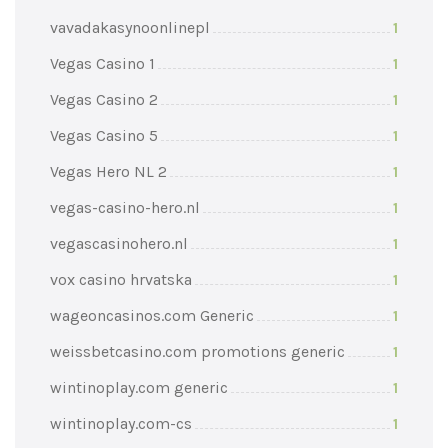
vavadakasynoonlinepl
1
Vegas Casino 1
1
Vegas Casino 2
1
Vegas Casino 5
1
Vegas Hero NL 2
1
vegas-casino-hero.nl
1
vegascasinohero.nl
1
vox casino hrvatska
1
wageoncasinos.com Generic
1
weissbetcasino.com promotions generic
1
wintinoplay.com generic
1
wintinoplay.com-cs
1