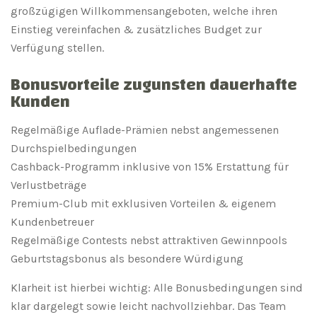
großzügigen Willkommensangeboten, welche ihren
Einstieg vereinfachen & zusätzliches Budget zur
Verfügung stellen.
Bonusvorteile zugunsten dauerhafte
Kunden
Regelmäßige Auflade-Prämien nebst angemessenen
Durchspielbedingungen
Cashback-Programm inklusive von 15% Erstattung für
Verlustbeträge
Premium-Club mit exklusiven Vorteilen & eigenem
Kundenbetreuer
Regelmäßige Contests nebst attraktiven Gewinnpools
Geburtstagsbonus als besondere Würdigung
Klarheit ist hierbei wichtig: Alle Bonusbedingungen sind
klar dargelegt sowie leicht nachvollziehbar. Das Team