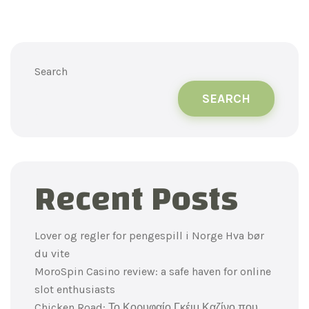
Search
SEARCH
Recent Posts
Lover og regler for pengespill i Norge Hva bør
du vite
MoroSpin Casino review: a safe haven for online
slot enthusiasts
Chicken Road: Το Κορυφαίο Γκέιμ Καζίνο που