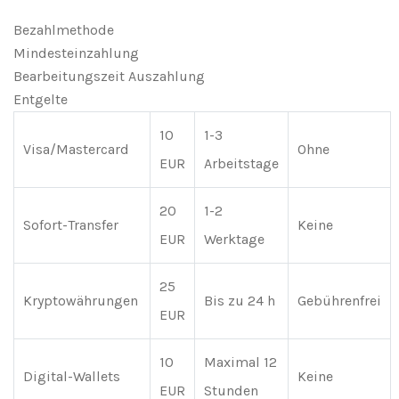
Bezahlmethode
Mindesteinzahlung
Bearbeitungszeit Auszahlung
Entgelte
10
1-3
Visa/Mastercard
Ohne
EUR
Arbeitstage
20
1-2
Sofort-Transfer
Keine
EUR
Werktage
25
Kryptowährungen
Bis zu 24 h
Gebührenfrei
EUR
10
Maximal 12
Digital-Wallets
Keine
EUR
Stunden