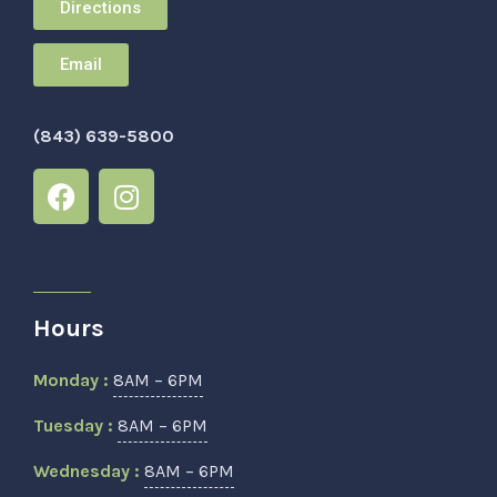
Directions
Email
(843) 639-5800
Hours
Monday :
8AM – 6PM
Tuesday :
8AM – 6PM
Wednesday :
8AM – 6PM