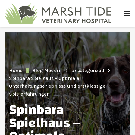
Home
Blog Modern
uncategorized
Spinbara Spielhaus – Optimale
Unterhaltungserlebnisse und erstklassige
Spielerfahrungen
Spinbara
Spielhaus –