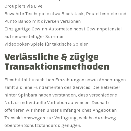
Croupiers via Live
Bewährte Tischspiele etwa Black Jack, Roulettespiele und
Punto Banco mit diversen Versionen
Einzigartige Gewinn-Automaten nebst Gewinnpotenzial
auf siebenstelliger Summen
Videopoker-Spiele für taktische Spieler
Verlässliche & zügige
Transaktionsmethoden
Flexibilität hinsichtlich Einzahlungen sowie Abhebungen
zählt als jene Fundamenten des Services. Die Betreiber
hinter Spinbara haben verstanden, dass verschiedene
Nutzer individuelle Vorlieben aufweisen. Deshalb
offerieren wir Ihnen unser umfangreiches Angebot an
Transaktionswegen zur Verfügung, welche durchweg
obersten Schutzstandards genügen.