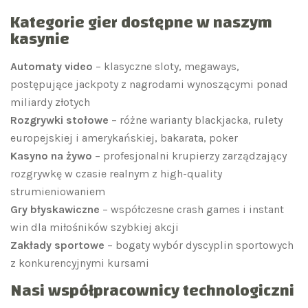
Kategorie gier dostępne w naszym
kasynie
Automaty video
– klasyczne sloty, megaways,
postępujące jackpoty z nagrodami wynoszącymi ponad
miliardy złotych
Rozgrywki stołowe
– różne warianty blackjacka, rulety
europejskiej i amerykańskiej, bakarata, poker
Kasyno na żywo
– profesjonalni krupierzy zarządzający
rozgrywkę w czasie realnym z high-quality
strumieniowaniem
Gry błyskawiczne
– współczesne crash games i instant
win dla miłośników szybkiej akcji
Zakłady sportowe
– bogaty wybór dyscyplin sportowych
z konkurencyjnymi kursami
Nasi współpracownicy technologiczni