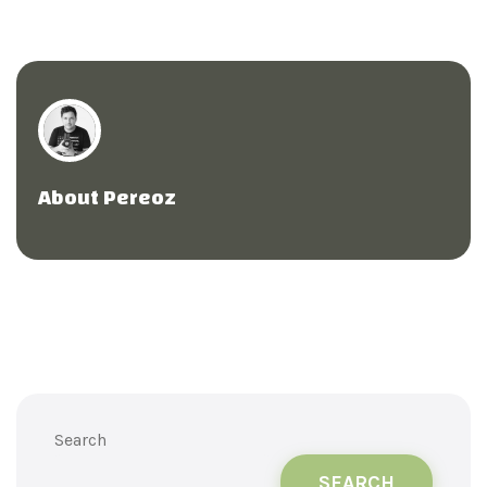
About
Pereoz
Search
SEARCH