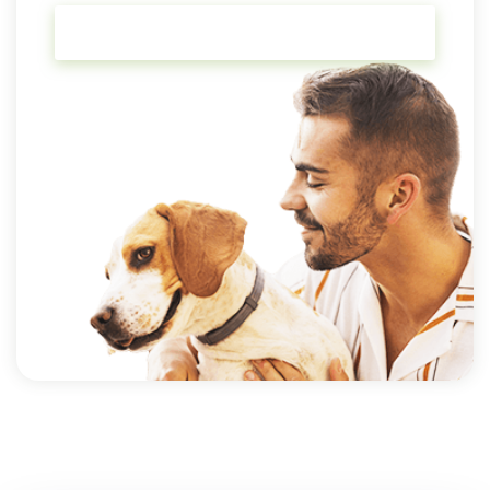
FIND PET SITTER