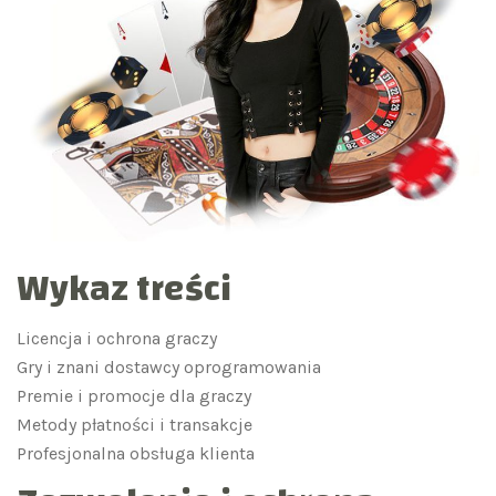
Wykaz treści
Licencja i ochrona graczy
Gry i znani dostawcy oprogramowania
Premie i promocje dla graczy
Metody płatności i transakcje
Profesjonalna obsługa klienta