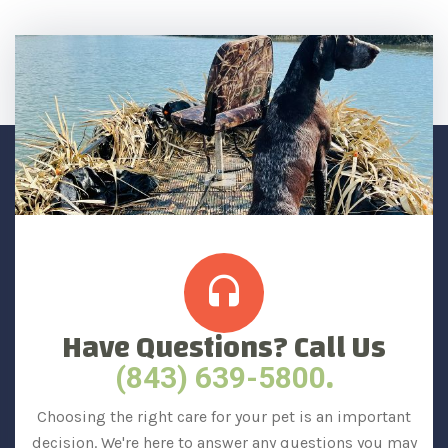
Have Questions? Call Us
.
(843) 639-5800
Choosing the right care for your pet is an important
decision. We're here to answer any questions you may