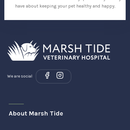
have about keeping your pet healthy and happy.
We are social
About Marsh Tide