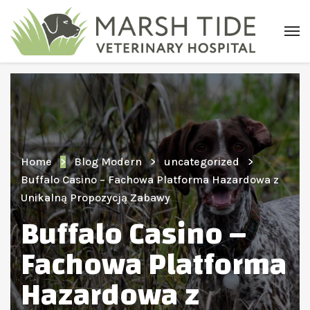
Home
Blog Modern
uncategorized
Buffalo Casino – Fachowa Platforma Hazardowa z
Unikalną Propozycją Zabawy
Buffalo Casino –
Fachowa Platforma
Hazardowa z