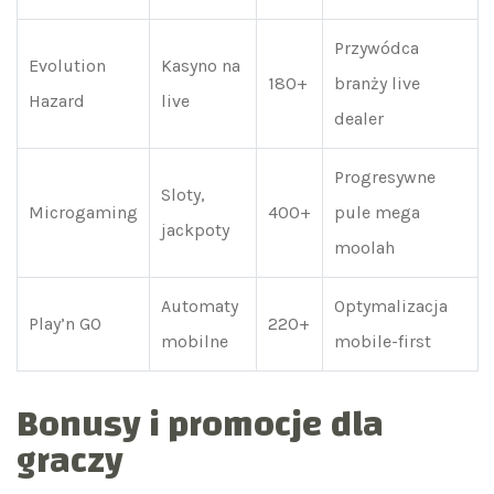
Przywódca
Evolution
Kasyno na
180+
branży live
Hazard
live
dealer
Progresywne
Sloty,
Microgaming
400+
pule mega
jackpoty
moolah
Automaty
Optymalizacja
Play’n GO
220+
mobilne
mobile-first
Bonusy i promocje dla
graczy