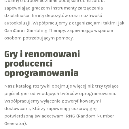
Dbamy o odpowiedzialne podejście do hazardu,
zapewniając graczom instrumenty zarządzania
działalności, limity depozytów oraz możliwość
autoeksluzji. Współpracujemy z organizacjami takimi jak
GamCare i Gambling Therapy, zapewniając wsparcie
osobom potrzebującym pomocy.
Gry i renomowani
producenci
oprogramowania
Nasz katalog rozrywki obejmuje więcej niż trzy tysiące
pięćset gier od wiodących twórców oprogramowania.
Współpracujemy wyłącznie z zweryfikowanymi
dostawcami, którzy zapewniają uczciwą grę
potwierdzoną świadectwami RNG (Random Number
Generator).