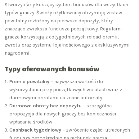
Stworzyliśmy kuszący system bonusów dla wszystkich
typów graczy. Świeży użytkownicy otrzymują zestaw
powitalny rozłożony na pierwsze depozyty, który
znacząco zwiększa fundusze początkowy. Regularni
gracze korzystają z cotygodniowych reload premii,
zwrotu oraz systemu lojalnościowego z ekskluzywnymi
nagrodami.
Typy oferowanych bonusów
Premia powitalny
– najwyższa wartość do
wykorzystania przy początkowych wpłatach wraz z
darmowymi obrotami na znane automaty
Darmowe obroty bez depozytu
– szczególna
propozycja dla nowych graczy bez konieczności
wpłacania środków
Cashback tygodniowy
– zwrócenie części utraconych
funduszy bezpośrednio na rachunek gracza