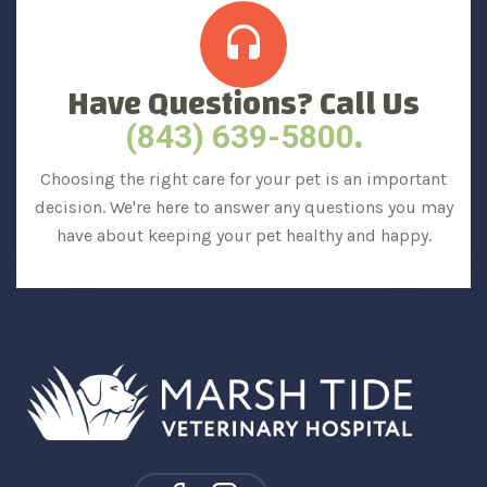
Have Questions? Call Us
.
(843) 639-5800
Choosing the right care for your pet is an important
decision. We're here to answer any questions you may
have about keeping your pet healthy and happy.