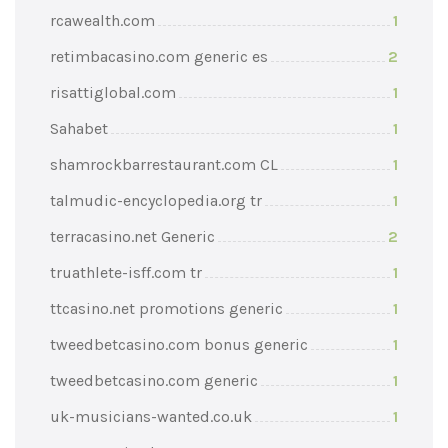
rcawealth.com
1
retimbacasino.com generic es
2
risattiglobal.com
1
Sahabet
1
shamrockbarrestaurant.com CL
1
talmudic-encyclopedia.org tr
1
terracasino.net Generic
2
truathlete-isff.com tr
1
ttcasino.net promotions generic
1
tweedbetcasino.com bonus generic
1
tweedbetcasino.com generic
1
uk-musicians-wanted.co.uk
1