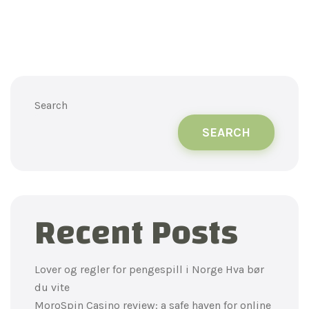
Search
SEARCH
Recent Posts
Lover og regler for pengespill i Norge Hva bør
du vite
MoroSpin Casino review: a safe haven for online