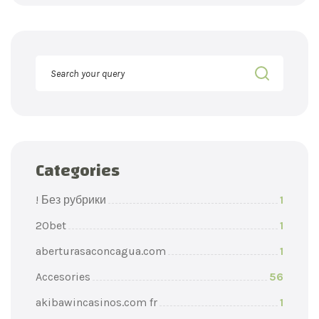
Categories
! Без рубрики
1
20bet
1
aberturasaconcagua.com
1
Accesories
56
akibawincasinos.com fr
1