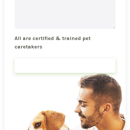
All are certified & trained pet
caretakers
FIND PET SITTER