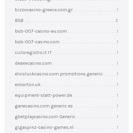
bizzocasino-greece.com.gr
1
BSB
2
bsb-007-casino-au.com
1
bsb-007-casino.com
1
cicloregistro.it IT
1
deaxecasino.com
1
elvisluckcasino.com promotions generic
1
ennorton.uk
1
equipment-statt-power.de
1
ganecasino.com generic es
1
gbetplaycasino.com Generic
1
gigaspinz-casino-games.nl
1