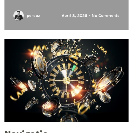
pereoz
April 8, 2026
No Comments