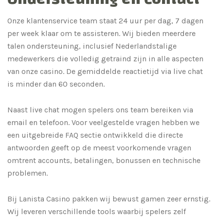
Onze klantenservice team staat 24 uur per dag, 7 dagen
per week klaar om te assisteren. Wij bieden meerdere
talen ondersteuning, inclusief Nederlandstalige
medewerkers die volledig getraind zijn in alle aspecten
van onze casino. De gemiddelde reactietijd via live chat
is minder dan 60 seconden.
Naast live chat mogen spelers ons team bereiken via
email en telefoon. Voor veelgestelde vragen hebben we
een uitgebreide FAQ sectie ontwikkeld die directe
antwoorden geeft op de meest voorkomende vragen
omtrent accounts, betalingen, bonussen en technische
problemen.
Bij Lanista Casino pakken wij bewust gamen zeer ernstig.
Wij leveren verschillende tools waarbij spelers zelf