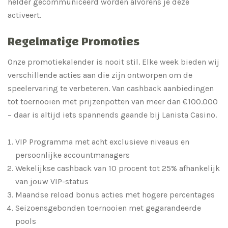
helder gecommuniceerd worden alvorens je deze
activeert.
Regelmatige Promoties
Onze promotiekalender is nooit stil. Elke week bieden wij
verschillende acties aan die zijn ontworpen om de
speelervaring te verbeteren. Van cashback aanbiedingen
tot toernooien met prijzenpotten van meer dan €100.000
– daar is altijd iets spannends gaande bij Lanista Casino.
VIP Programma met acht exclusieve niveaus en
persoonlijke accountmanagers
Wekelijkse cashback van 10 procent tot 25% afhankelijk
van jouw VIP-status
Maandse reload bonus acties met hogere percentages
Seizoensgebonden toernooien met gegarandeerde
pools