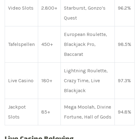
Video Slots
2.800+
Starburst, Gonzo’s
96.2%
Quest
European Roulette,
Tafelspellen
450+
Blackjack Pro,
98.5%
Baccarat
Lightning Roulette,
Live Casino
180+
Crazy Time, Live
97.3%
Blackjack
Jackpot
Mega Moolah, Divine
85+
94.8%
Slots
Fortune, Hall of Gods