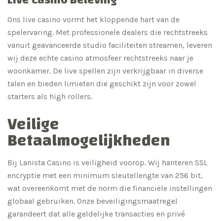
Live Casino Beleving
Ons live casino vormt het kloppende hart van de
spelervaring. Met professionele dealers die rechtstreeks
vanuit geavanceerde studio faciliteiten streamen, leveren
wij deze echte casino atmosfeer rechtstreeks naar je
woonkamer. De live spellen zijn verkrijgbaar in diverse
talen en bieden limieten die geschikt zijn voor zowel
starters als high rollers.
Veilige
Betaalmogelijkheden
Bij Lanista Casino is veiligheid voorop. Wij hanteren SSL
encryptie met een minimum sleutellengte van 256 bit,
wat overeenkomt met de norm die financiële instellingen
globaal gebruiken. Onze beveiligingsmaatregel
garandeert dat alle geldelijke transacties en privé