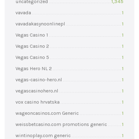
uncategorized
1,345
vavada
1
vavadakasynoonlinepl
1
Vegas Casino 1
1
Vegas Casino 2
1
Vegas Casino 5
1
Vegas Hero NL 2
1
vegas-casino-hero.nl
1
vegascasinohero.nl
1
vox casino hrvatska
1
wageoncasinos.com Generic
1
weissbetcasino.com promotions generic
1
wintinoplay.com generic
1