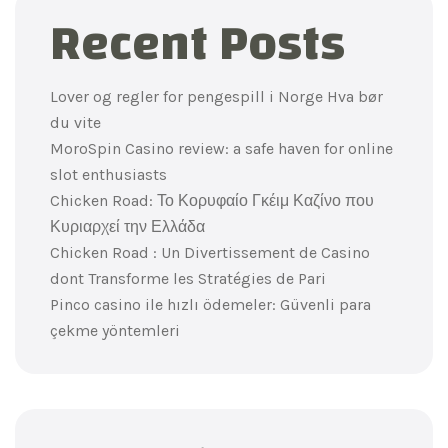
Recent Posts
Lover og regler for pengespill i Norge Hva bør
du vite
MoroSpin Casino review: a safe haven for online
slot enthusiasts
Chicken Road: Το Κορυφαίο Γκέιμ Καζίνο που
Κυριαρχεί την Ελλάδα
Chicken Road : Un Divertissement de Casino
dont Transforme les Stratégies de Pari
Pinco casino ile hızlı ödemeler: Güvenli para
çekme yöntemleri