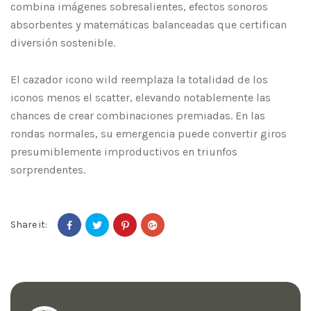
combina imágenes sobresalientes, efectos sonoros
absorbentes y matemáticas balanceadas que certifican
diversión sostenible.
El cazador icono wild reemplaza la totalidad de los
iconos menos el scatter, elevando notablemente las
chances de crear combinaciones premiadas. En las
rondas normales, su emergencia puede convertir giros
presumiblemente improductivos en triunfos
sorprendentes.
Share it: