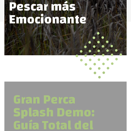
Pescar más
Emocionante
Gran Perca
Splash Demo:
Guía Total del