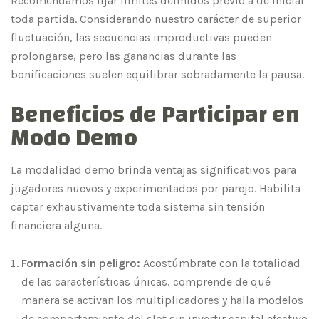
Recomendamos fijar límites definidos previo a de iniciar
toda partida. Considerando nuestro carácter de superior
fluctuación, las secuencias improductivas pueden
prolongarse, pero las ganancias durante las
bonificaciones suelen equilibrar sobradamente la pausa.
Beneficios de Participar en
Modo Demo
La modalidad demo brinda ventajas significativos para
jugadores nuevos y experimentados por parejo. Habilita
captar exhaustivamente toda sistema sin tensión
financiera alguna.
Formación sin peligro:
Acostúmbrate con la totalidad
de las características únicas, comprende de qué
manera se activan los multiplicadores y halla modelos
de comportamiento del slot sin invertir capital efectivo