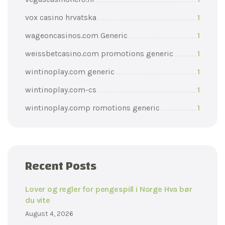
vox casino hrvatska
1
wageoncasinos.com Generic
1
weissbetcasino.com promotions generic
1
wintinoplay.com generic
1
wintinoplay.com-cs
1
wintinoplay.comp romotions generic
1
Recent Posts
Lover og regler for pengespill i Norge Hva bør
du vite
August 4, 2026