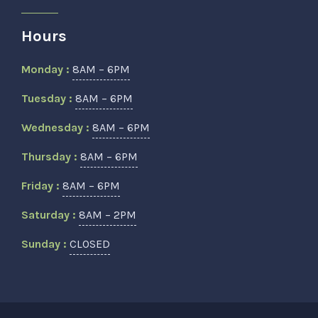
Hours
Monday :
8AM – 6PM
Tuesday :
8AM – 6PM
Wednesday :
8AM – 6PM
Thursday :
8AM – 6PM
Friday :
8AM – 6PM
Saturday :
8AM – 2PM
Sunday :
CLOSED