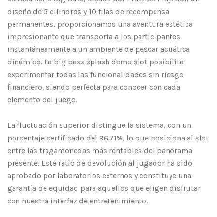
diseño de 5 cilindros y 10 filas de recompensa
permanentes, proporcionamos una aventura estética
impresionante que transporta a los participantes
instantáneamente a un ambiente de pescar acuática
dinámico. La
big bass splash demo slot
posibilita
experimentar todas las funcionalidades sin riesgo
financiero, siendo perfecta para conocer con cada
elemento del juego.
La fluctuación superior distingue la sistema, con un
porcentaje certificado del 96.71%, lo que posiciona al slot
entre las tragamonedas más rentables del panorama
presente. Este ratio de devolución al jugador ha sido
aprobado por laboratorios externos y constituye una
garantía de equidad para aquellos que eligen disfrutar
con nuestra interfaz de entretenimiento.