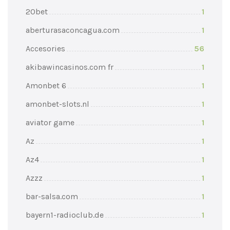
20bet
1
aberturasaconcagua.com
1
Accesories
56
akibawincasinos.com fr
1
Amonbet 6
1
amonbet-slots.nl
1
aviator game
1
Az
1
Az4
1
Azzz
1
bar-salsa.com
1
bayern1-radioclub.de
1