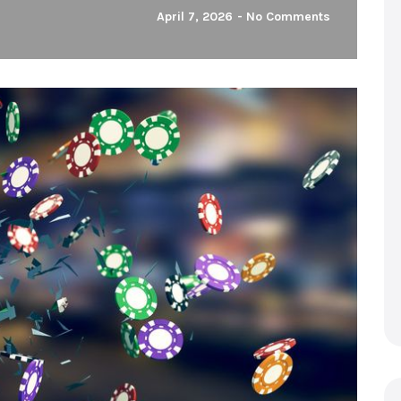
April 7, 2026
No Comments