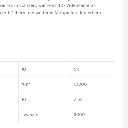
e Games in Echtzeit, während HD- Videokameras
mit Gebern und weiteren Mitspielern kreiert ein
10
5k
fünf
10000
10
7,5k
zwanzig
3000