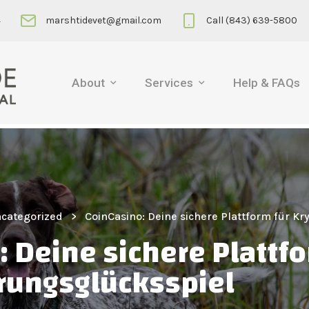
4
marshtidevet@gmail.com
Call (843) 639-5800
About
Services
Help & FAQs
categorized
CoinCasino: Deine sichere Plattform für K
 Deine sichere Plattfo
rungsglücksspiel