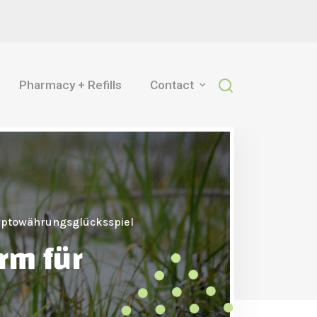
Pharmacy + Refills
Contact
ryptowährungsglücksspiel
rm für