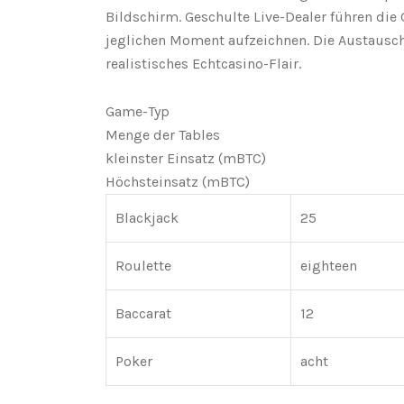
Bildschirm. Geschulte Live-Dealer führen di
jeglichen Moment aufzeichnen. Die Austausch 
realistisches Echtcasino-Flair.
Game-Typ
Menge der Tables
kleinster Einsatz (mBTC)
Höchsteinsatz (mBTC)
Blackjack
25
Roulette
eighteen
Baccarat
12
Poker
acht