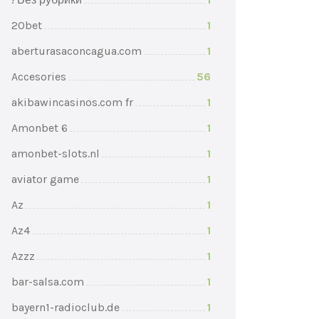
20bet
1
aberturasaconcagua.com
1
Accesories
56
akibawincasinos.com fr
1
Amonbet 6
1
amonbet-slots.nl
1
aviator game
1
Az
1
Az4
1
Azzz
1
bar-salsa.com
1
bayern1-radioclub.de
1