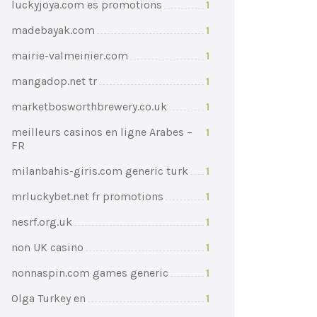
luckyjoya.com es promotions
1
madebayak.com
1
mairie-valmeinier.com
1
mangadop.net tr
1
marketbosworthbrewery.co.uk
1
meilleurs casinos en ligne Arabes –
1
FR
milanbahis-giris.com generic turk
1
mrluckybet.net fr promotions
1
nesrf.org.uk
1
non UK casino
1
nonnaspin.com games generic
1
Olga Turkey en
1