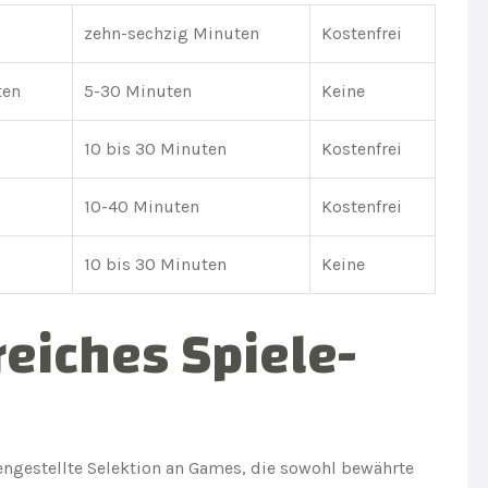
zehn-sechzig Minuten
Kostenfrei
ten
5-30 Minuten
Keine
10 bis 30 Minuten
Kostenfrei
10-40 Minuten
Kostenfrei
10 bis 30 Minuten
Keine
eiches Spiele-
engestellte Selektion an Games, die sowohl bewährte