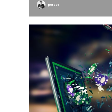
pereoz