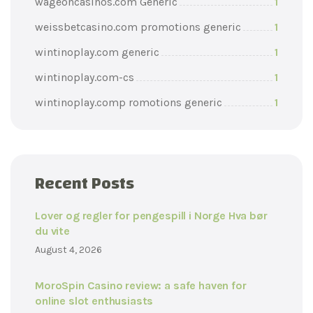
wageoncasinos.com Generic
1
weissbetcasino.com promotions generic
1
wintinoplay.com generic
1
wintinoplay.com-cs
1
wintinoplay.comp romotions generic
1
Recent Posts
Lover og regler for pengespill i Norge Hva bør
du vite
August 4, 2026
MoroSpin Casino review: a safe haven for
online slot enthusiasts