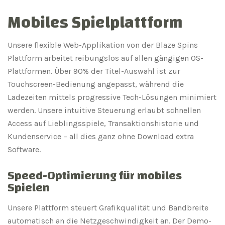
Mobiles Spielplattform
Unsere flexible Web-Applikation von der Blaze Spins
Plattform arbeitet reibungslos auf allen gängigen OS-
Plattformen. Über 90% der Titel-Auswahl ist zur
Touchscreen-Bedienung angepasst, während die
Ladezeiten mittels progressive Tech-Lösungen minimiert
werden. Unsere intuitive Steuerung erlaubt schnellen
Access auf Lieblingsspiele, Transaktionshistorie und
Kundenservice – all dies ganz ohne Download extra
Software.
Speed-Optimierung für mobiles
Spielen
Unsere Plattform steuert Grafikqualität und Bandbreite
automatisch an die Netzgeschwindigkeit an. Der Demo-