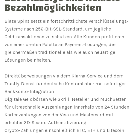
Bezahlmöglichkeiten
Blaze Spins setzt ein fortschrittlichste Verschlüsselungs-
Systeme nach 256-Bit-SSL-Standard, um jegliche
Geldtransaktionen zu schützen. Alle Kunden profitieren
von einer breiten Palette an Payment-Lösungen, die
gleichermaßen traditionelle als wie auch neuartige
Lösungen beinhalten.
Direktüberweisungen via dem Klarna-Service und dem
Trustly-Dienst für deutsche Kontoinhaber mit sofortiger
Bankkonto-Integration
Digitale Geldbörsen wie Skrill, Neteller und MuchBetter
für ultraschnelle Auszahlungen innerhalb von 24 Stunden
Kartenzahlungen von der Visa und Mastercard mit
erhöhter 3D-Secure-Authentifizierung
Crypto-Zahlungen einschließlich BTC, ETH und Litecoin