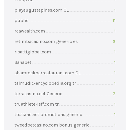
playaugustapines.com CL
1
public
11
rcawealth.com
1
retimbacasino.com generic es
2
risattiglobal.com
1
Sahabet
1
shamrockbarrestaurant.com CL
1
talmudic-encyclopedia.org tr
1
terracasino.net Generic
2
truathlete-isff.com tr
1
ttcasino.net promotions generic
1
tweedbetcasino.com bonus generic
1