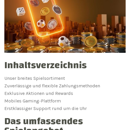
Inhaltsverzeichnis
Unser breites Spielsortiment
Zuverlässige und flexible Zahlungsmethoden
Exklusive Aktionen und Rewards
Mobiles Gaming-Plattform
Erstklassiger Support rund um die Uhr
Das umfassendes