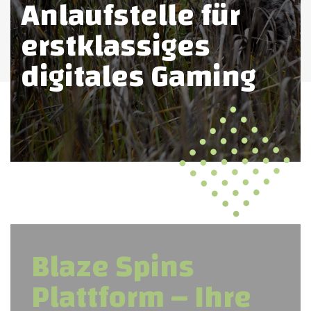
Anlaufstelle für
erstklassiges
digitales Gaming
Blaze Spins
Plattform – Ihre