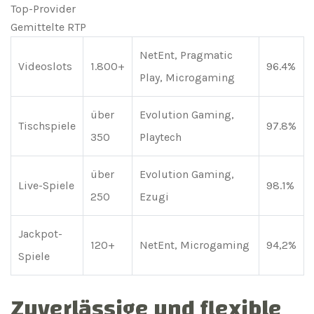
Top-Provider
Gemittelte RTP
NetEnt, Pragmatic
Videoslots
1.800+
96.4%
Play, Microgaming
über
Evolution Gaming,
Tischspiele
97.8%
350
Playtech
über
Evolution Gaming,
Live-Spiele
98.1%
250
Ezugi
Jackpot-
120+
NetEnt, Microgaming
94,2%
Spiele
Zuverlässige und flexible