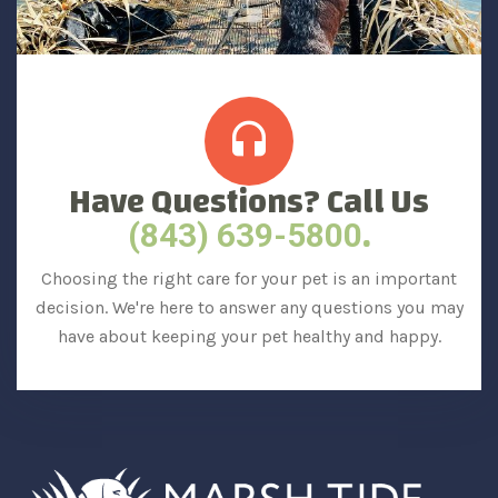
Have Questions? Call Us
.
(843) 639-5800
Choosing the right care for your pet is an important
decision. We're here to answer any questions you may
have about keeping your pet healthy and happy.