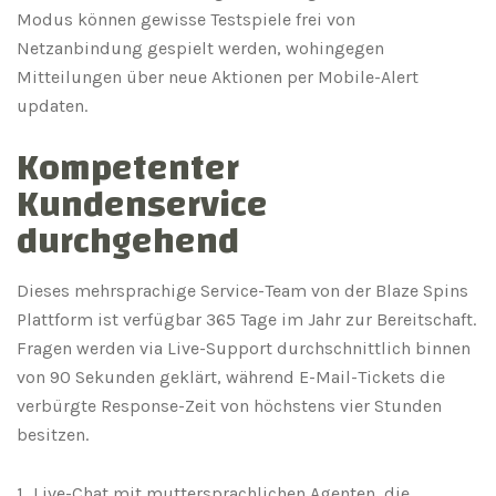
Modus können gewisse Testspiele frei von
Netzanbindung gespielt werden, wohingegen
Mitteilungen über neue Aktionen per Mobile-Alert
updaten.
Kompetenter
Kundenservice
durchgehend
Dieses mehrsprachige Service-Team von der Blaze Spins
Plattform ist verfügbar 365 Tage im Jahr zur Bereitschaft.
Fragen werden via Live-Support durchschnittlich binnen
von 90 Sekunden geklärt, während E-Mail-Tickets die
verbürgte Response-Zeit von höchstens vier Stunden
besitzen.
Live-Chat mit muttersprachlichen Agenten, die