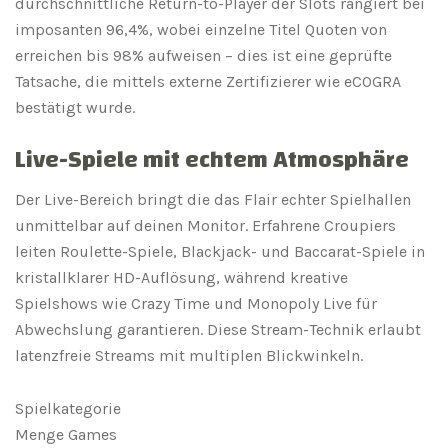
durchschnittliche Return-to-Player der Slots rangiert bei
imposanten 96,4%, wobei einzelne Titel Quoten von
erreichen bis 98% aufweisen – dies ist eine geprüfte
Tatsache, die mittels externe Zertifizierer wie eCOGRA
bestätigt wurde.
Live-Spiele mit echtem Atmosphäre
Der Live-Bereich bringt die das Flair echter Spielhallen
unmittelbar auf deinen Monitor. Erfahrene Croupiers
leiten Roulette-Spiele, Blackjack- und Baccarat-Spiele in
kristallklarer HD-Auflösung, während kreative
Spielshows wie Crazy Time und Monopoly Live für
Abwechslung garantieren. Diese Stream-Technik erlaubt
latenzfreie Streams mit multiplen Blickwinkeln.
Spielkategorie
Menge Games