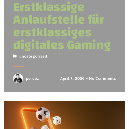
Erstklassige
Anlaufstelle für
erstklassiges
digitales Gaming
uncategorized
pereoz
April 7, 2026
No Comments