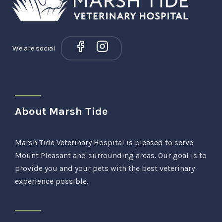
We are social
About Marsh Tide
Marsh Tide Veterinary Hospital is pleased to serve
Mount Pleasant and surrounding areas. Our goal is to
provide you and your pets with the best veterinary
experience possible.