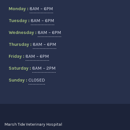
Monday :
8AM – 6PM
Tuesday :
8AM – 6PM
Wednesday :
8AM – 6PM
Thursday :
8AM – 6PM
Friday :
8AM – 6PM
Saturday :
8AM – 2PM
Sunday :
CLOSED
Marsh Tide Veterinary Hospital