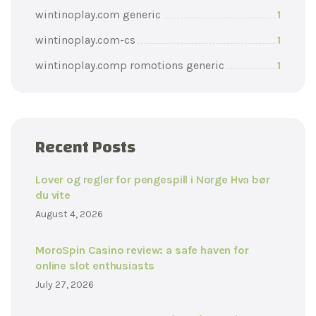
wintinoplay.com generic
1
wintinoplay.com-cs
1
wintinoplay.comp romotions generic
1
Recent Posts
Lover og regler for pengespill i Norge Hva bør
du vite
August 4, 2026
MoroSpin Casino review: a safe haven for
online slot enthusiasts
July 27, 2026