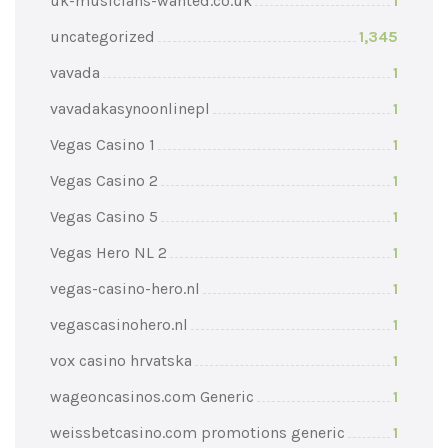
uk-musicians-wanted.co.uk
1
uncategorized
1,345
vavada
1
vavadakasynoonlinepl
1
Vegas Casino 1
1
Vegas Casino 2
1
Vegas Casino 5
1
Vegas Hero NL 2
1
vegas-casino-hero.nl
1
vegascasinohero.nl
1
vox casino hrvatska
1
wageoncasinos.com Generic
1
weissbetcasino.com promotions generic
1