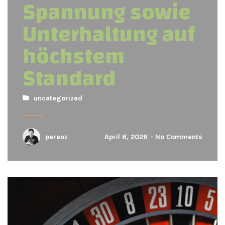
Spannung sowie
Unterhaltung auf
höchstem
Standard
uncategorized
pereoz
April 6, 2026
No Comments