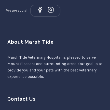
We are social
About Marsh Tide
Marsh Tide Veterinary Hospital is pleased to serve
Mount Pleasant and surrounding areas. Our goal is to
provide you and your pets with the best veterinary
experience possible.
Contact Us