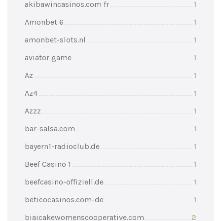
akibawincasinos.com fr
1
Amonbet 6
1
amonbet-slots.nl
1
aviator game
1
Az
1
Az4
1
Azzz
1
bar-salsa.com
1
bayern1-radioclub.de
1
Beef Casino 1
1
beefcasino-offiziell.de
1
beticocasinos.com-de
1
biaicakewomenscooperative.com
2