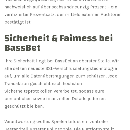
nachweislich auf über sechsundneunzig Prozent – ein
verifizierter Prozentsatz, der mittels externen Auditoren
bestätigt ist.
Sicherheit & Fairness bei
BassBet
Ihre Sicherheit liegt bei BassBet an oberster Stelle. Wir
alle setzen neueste SSL-Verschlüsselungstechnologie
auf, um alle Datenübertragungen zum schützen. Jede
Transaktion geschieht nach höchsten
Sicherheitsprotokollen verarbeitet, sodass eure
persönlichen sowie finanziellen Details jederzeit
geschützt bleiben.
Verantwortungsvolles Spielen bildet ein zentraler
Bestandteil unserer Philosophie. Die Plattform stellt