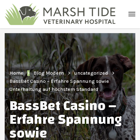
Home
Blog Modern
uncategorized
BassBet Casino – Erfahre Spannung sowie
Unterhaltung auf höchstem Standard
BassBet Casino –
Erfahre Spannung
sowie