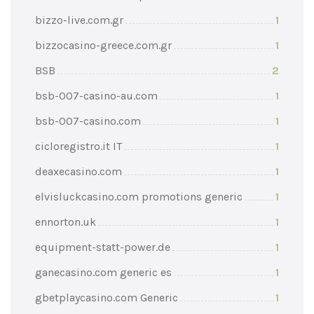
bizzo-live.com.gr
1
bizzocasino-greece.com.gr
1
BSB
2
bsb-007-casino-au.com
1
bsb-007-casino.com
1
cicloregistro.it IT
1
deaxecasino.com
1
elvisluckcasino.com promotions generic
1
ennorton.uk
1
equipment-statt-power.de
1
ganecasino.com generic es
1
gbetplaycasino.com Generic
1