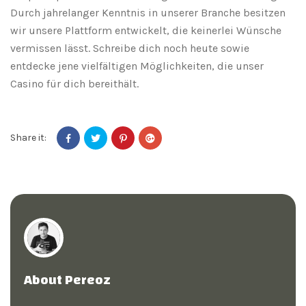
Durch jahrelanger Kenntnis in unserer Branche besitzen
wir unsere Plattform entwickelt, die keinerlei Wünsche
vermissen lässt. Schreibe dich noch heute sowie
entdecke jene vielfältigen Möglichkeiten, die unser
Casino für dich bereithält.
Share it:
About
Pereoz