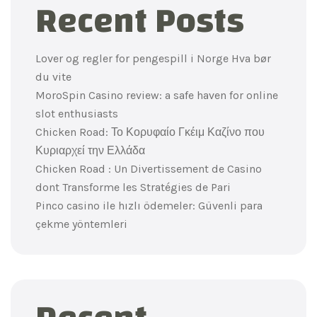
Recent Posts
Lover og regler for pengespill i Norge Hva bør
du vite
MoroSpin Casino review: a safe haven for online
slot enthusiasts
Chicken Road: Το Κορυφαίο Γκέιμ Καζίνο που
Κυριαρχεί την Ελλάδα
Chicken Road : Un Divertissement de Casino
dont Transforme les Stratégies de Pari
Pinco casino ile hızlı ödemeler: Güvenli para
çekme yöntemleri