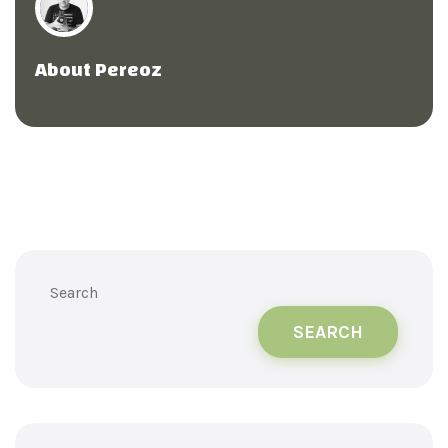
About
Pereoz
Search
SEARCH