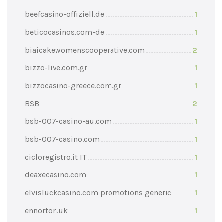
beefcasino-offiziell.de
1
beticocasinos.com-de
1
biaicakewomenscooperative.com
2
bizzo-live.com.gr
1
bizzocasino-greece.com.gr
1
BSB
2
bsb-007-casino-au.com
1
bsb-007-casino.com
1
cicloregistro.it IT
1
deaxecasino.com
1
elvisluckcasino.com promotions generic
1
ennorton.uk
1