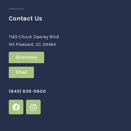
Contact Us
1165 Chuck Dawley Blvd
Mt Pleasant, SC 29464
Directions
Email
(843) 639-5800