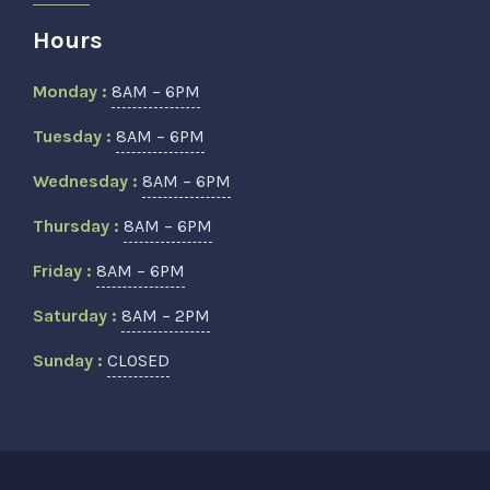
Hours
Monday :
8AM – 6PM
Tuesday :
8AM – 6PM
Wednesday :
8AM – 6PM
Thursday :
8AM – 6PM
Friday :
8AM – 6PM
Saturday :
8AM – 2PM
Sunday :
CLOSED