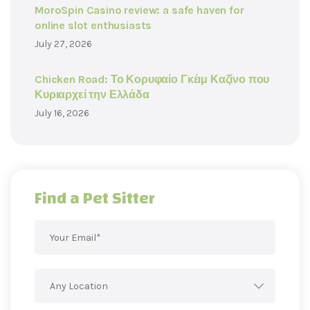
MoroSpin Casino review: a safe haven for
online slot enthusiasts
July 27, 2026
Chicken Road: Το Κορυφαίο Γκέιμ Καζίνο που
Κυριαρχεί την Ελλάδα
July 16, 2026
Find a Pet Sitter
Any Location