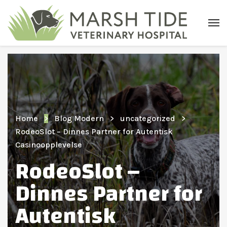
Home
Blog Modern
uncategorized
RodeoSlot – Dinnes Partner for Autentisk
Casinoopplevelse
RodeoSlot –
Dinnes Partner for
Autentisk