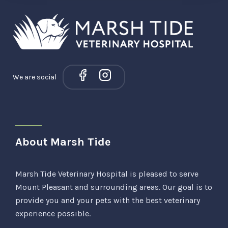
We are social
About Marsh Tide
Marsh Tide Veterinary Hospital is pleased to serve
Mount Pleasant and surrounding areas. Our goal is to
provide you and your pets with the best veterinary
experience possible.