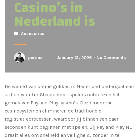
Casino’s in
Nederland is
Accesories
pereoz
January 13, 2026
No Comments
De wereld van online gokken in Nederland ondergaat een
stille revolutie. Steeds meer spelers ontdekken het
gemak van Pay and Play casino’s. Deze moderne
casinosystemen elimineren de traditionele
registratieprocessen, waardoor jij binnen een paar
seconden kunt beginnen met spelen. Bij Pay and Play NL
draait alles om snelheid en veiligheid, zonder in te