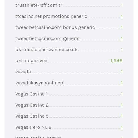
truathlete-isff.com tr
1
ttcasino.net promotions generic
1
tweedbetcasino.com bonus generic
1
tweedbetcasino.com generic
1
uk-musicians-wanted.co.uk
1
uncategorized
1,345
vavada
1
vavadakasynoonlinepl
1
Vegas Casino 1
1
Vegas Casino 2
1
Vegas Casino 5
1
Vegas Hero NL 2
1