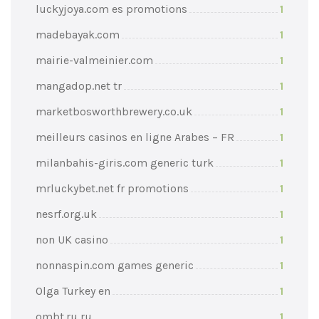
luckyjoya.com es promotions
1
madebayak.com
1
mairie-valmeinier.com
1
mangadop.net tr
1
marketbosworthbrewery.co.uk
1
meilleurs casinos en ligne Arabes – FR
1
milanbahis-giris.com generic turk
1
mrluckybet.net fr promotions
1
nesrf.org.uk
1
non UK casino
1
nonnaspin.com games generic
1
Olga Turkey en
1
ombt.ru ru
1