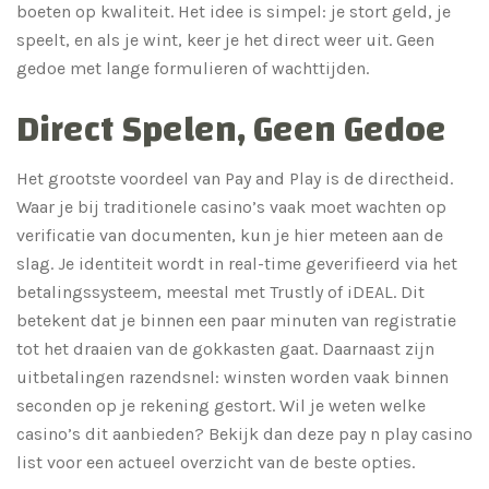
boeten op kwaliteit. Het idee is simpel: je stort geld, je
speelt, en als je wint, keer je het direct weer uit. Geen
gedoe met lange formulieren of wachttijden.
Direct Spelen, Geen Gedoe
Het grootste voordeel van Pay and Play is de directheid.
Waar je bij traditionele casino’s vaak moet wachten op
verificatie van documenten, kun je hier meteen aan de
slag. Je identiteit wordt in real-time geverifieerd via het
betalingssysteem, meestal met Trustly of iDEAL. Dit
betekent dat je binnen een paar minuten van registratie
tot het draaien van de gokkasten gaat. Daarnaast zijn
uitbetalingen razendsnel: winsten worden vaak binnen
seconden op je rekening gestort. Wil je weten welke
casino’s dit aanbieden? Bekijk dan deze
pay n play casino
list
voor een actueel overzicht van de beste opties.