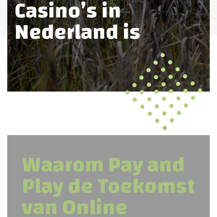
Casino’s in
Nederland is
Waarom Pay and
Play de Toekomst
van Online