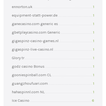
ennorton.uk
1
equipment-statt-power.de
1
ganecasino.com generic es
1
gbetplaycasino.com Generic
1
gigaspinz-casino-games.nl
1
gigaspinz-live-casino.nl
1
Glory tr
1
godz casino Bonus
1
gooniespinball.com CL
1
guangzhoufuari.com
1
hahaspinnl.com NL
1
Ice Casino
6