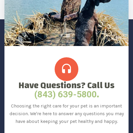
Have Questions? Call Us
.
(843) 639-5800
Choosing the right care for your pet is an important
decision. We're here to answer any questions you may
have about keeping your pet healthy and happy.