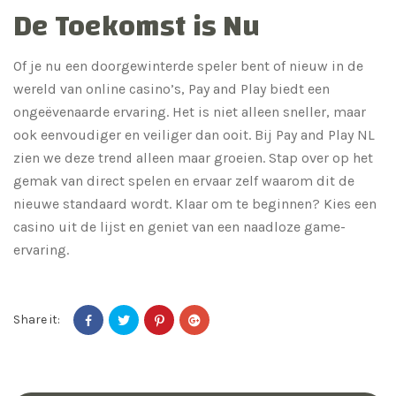
De Toekomst is Nu
Of je nu een doorgewinterde speler bent of nieuw in de
wereld van online casino’s, Pay and Play biedt een
ongeëvenaarde ervaring. Het is niet alleen sneller, maar
ook eenvoudiger en veiliger dan ooit. Bij Pay and Play NL
zien we deze trend alleen maar groeien. Stap over op het
gemak van direct spelen en ervaar zelf waarom dit de
nieuwe standaard wordt. Klaar om te beginnen? Kies een
casino uit de lijst en geniet van een naadloze game-
ervaring.
Share it: