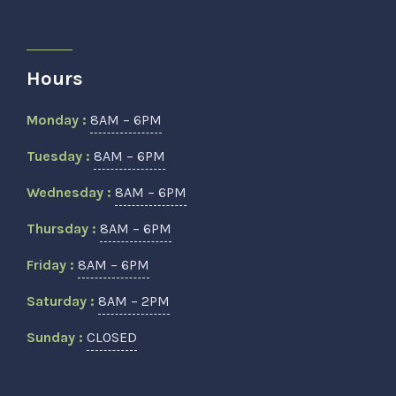
Hours
Monday :
8AM – 6PM
Tuesday :
8AM – 6PM
Wednesday :
8AM – 6PM
Thursday :
8AM – 6PM
Friday :
8AM – 6PM
Saturday :
8AM – 2PM
Sunday :
CLOSED