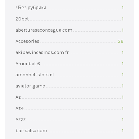
! Без рубрики
1
20bet
1
aberturasaconcagua.com
1
Accesories
56
akibawincasinos.com fr
1
Amonbet 6
1
amonbet-slots.nl
1
aviator game
1
Az
1
Az4
1
Azzz
1
bar-salsa.com
1